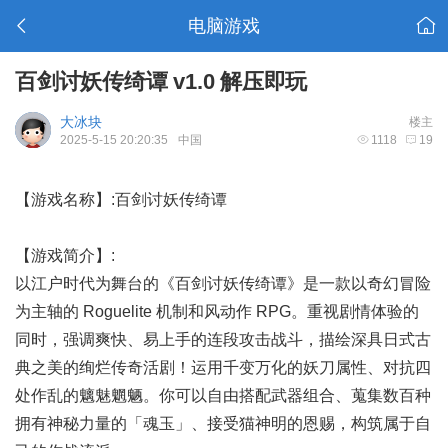
电脑游戏
百剑讨妖传绮谭 v1.0 解压即玩
大冰块
楼主
2025-5-15 20:20:35
中国
1118
19
【游戏名称】:百剑讨妖传绮谭
【游戏简介】:
以江户时代为舞台的《百剑讨妖传绮谭》是一款以奇幻冒险
为主轴的 Roguelite 机制和风动作 RPG。重视剧情体验的
同时，强调爽快、易上手的连段攻击战斗，描绘深具日式古
典之美的绚烂传奇活剧！运用千变万化的妖刀属性、对抗四
处作乱的魑魅魍魉。你可以自由搭配武器组合、蒐集数百种
拥有神秘力量的「魂玉」、接受猫神明的恩赐，构筑属于自