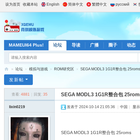
设为首页
收藏本站
English
简体中文
繁體中文
русский
MAMEUI64 Plus!
论坛
导读
广播
圈子
动态
»
论坛
›
模拟与游戏
›
ROM研究区
›
SEGA MODL3 1G1R整合包 25rom
肖
发新帖
琪
SEGA MODL3 1G1R整合包 25rom
查看:
4881
|
回复:
35
模
拟
lixin0219
发表于 2024-10-14 21:05:36
|
中国
|
显
游
戏
站
SEGA MODL3 1G1R整合包 25roms