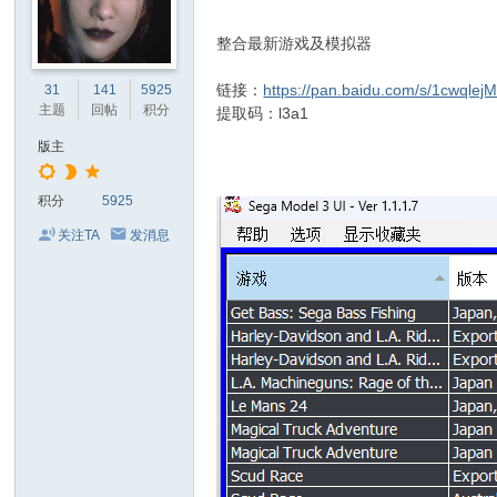
整合最新游戏及模拟器
链接：
https://pan.baidu.com/s/1cwqle
31
141
5925
主题
回帖
积分
提取码：l3a1
版主
积分
5925
关注TA
发消息