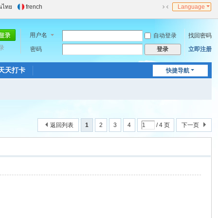
นไทย
french
Language
切
换
到
用户名
自动登录
找回密码
窄
录
密码
立即注册
登录
版
天天打卡
快捷导航
返回列表
1
2
3
4
/ 4 页
下一页