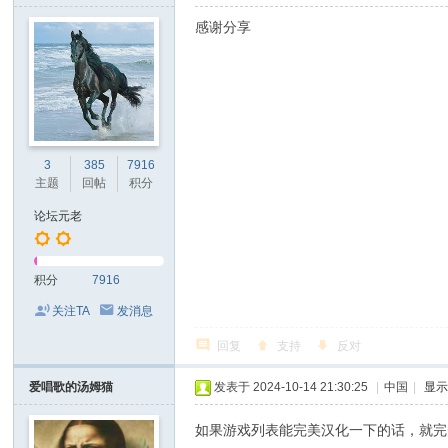
感谢分享
3
385
7916
主题
回帖
积分
论坛元老
积分
7916
关注TA
发消息
回复
支持
反对
爱唱歌的汤姆猫
发表于 2024-10-14 21:30:25
|
中国
|
显
如果游戏列表能完美汉化一下的话，就完