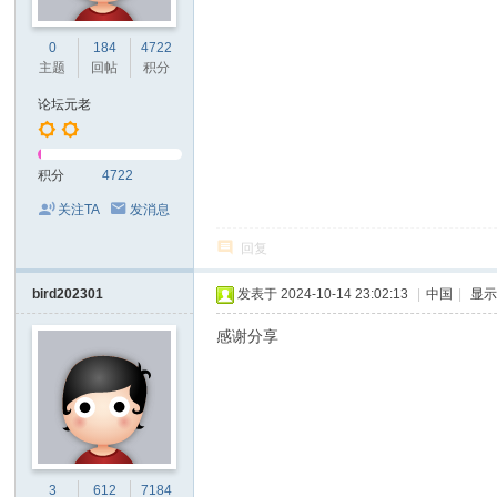
0
184
4722
主题
回帖
积分
论坛元老
积分
4722
关注TA
发消息
回复
bird202301
发表于 2024-10-14 23:02:13
|
中国
|
显
感谢分享
3
612
7184