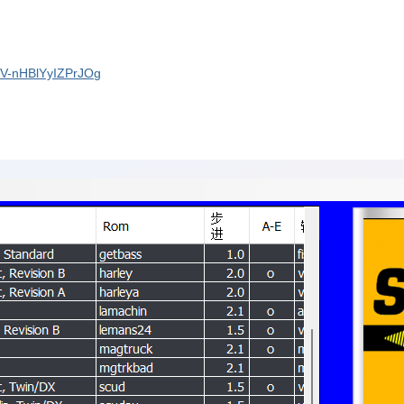
jMV-nHBlYyIZPrJOg