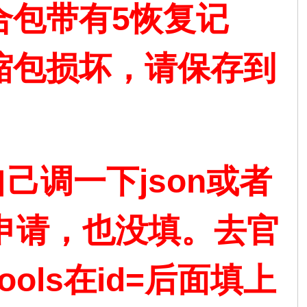
合包带有5恢复记
缩包损坏，请保存到
己调一下json或者
没申请，也没填。去官
tools在id=后面填上