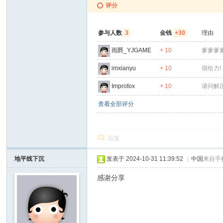
评分
参与人数
3
金钱
+30
理由
雨爵_YJGAME
+ 10
爹爹爹
imxianyu
+ 10
很给力!
Improfox
+ 10
请问解
查看全部评分
回复
地平线下沉
发表于 2024-10-31 11:39:52
|
中国
来自手
感谢分享