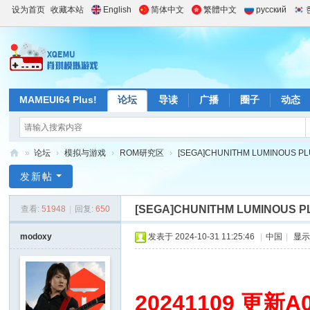
设为首页
收藏本站
English
简体中文
繁體中文
русский
MAMEUI64 Plus!
论坛
导读
广播
圈子
动态
»
论坛
›
模拟与游戏
›
ROM研究区
›
[SEGA]CHUNITHM LUMINOUS 
肖
发新帖
琪
[SEGA]CHUNITHM LUMINOUS
查看:
51948
|
回复:
650
模
拟
modoxy
发表于 2024-10-31 11:25:46
|
中国
|
显
游
戏
站
20241109 更新A0