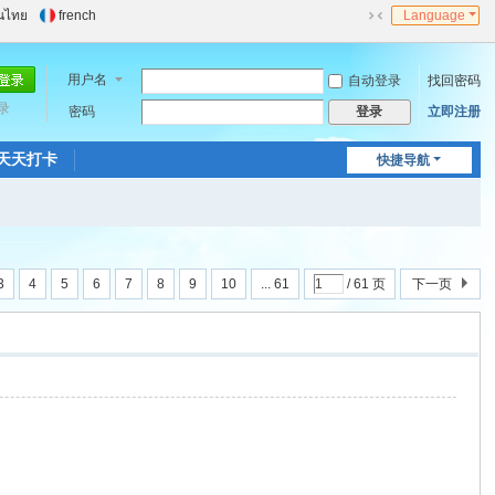
นไทย
french
Language
切
换
到
用户名
自动登录
找回密码
窄
录
密码
立即注册
登录
版
天天打卡
快捷导航
3
4
5
6
7
8
9
10
... 61
/ 61 页
下一页