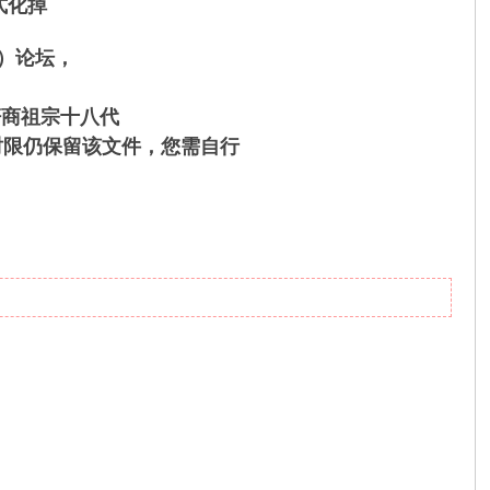
式化掉
话）论坛，
奸商祖宗十八代
时限仍保留该文件，您需自行