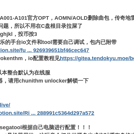
01-A101官方OPT，AOMN/AOLD删除曲包，传奇
cf目录问题，所以不用在C盘根目录拉屎了
hjkl，投币按3
的手台io文件和tool需要自己调试，包内已附带
tion.site/fu ... 926939651bf46cec647
kenthm，io配置教程见
https://gitea.tendokyu.moe/
所以本整合默认为在线服
用chunithm unlocker解锁一下
live/
otion.site/Ri ... 288991c5364d297a572
egatool根据自己电脑进行配置！！！