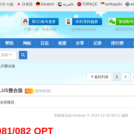
한국 사람
日本語
Deutsch
بالعربية
TÜRKÇE
português
ค
只需一步，快速开始
使用验证码登录
微信扫码登
帮助
淘帖
日志
相册
分享
记录
排行榜
搜索
搜
PLUS整合版
索
返回列表
1
2
 PLUS整合版
火...
[复制链接]
示全部楼层
本帖最后由 modoxy 于 2024-12-20 08:22 编辑
81/082 OPT