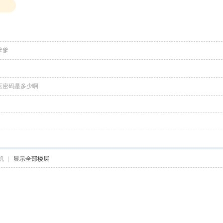
爹爹
压密码是多少啊
机
|
显示全部楼层