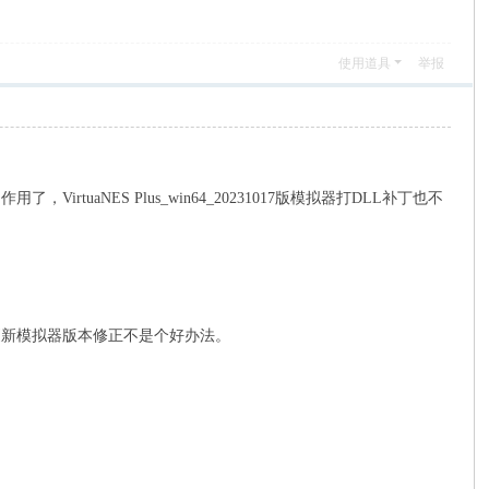
使用道具
举报
不起作用了，
VirtuaNES Plus_win64
_20231017版
模拟器打DLL补丁也
不
了，这样更新模拟器版本修正不是个好办法。