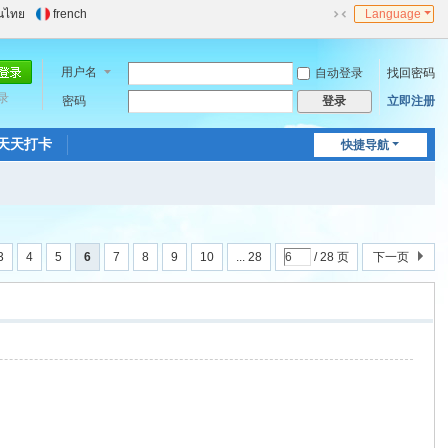
นไทย
french
Language
切
换
到
用户名
自动登录
找回密码
窄
录
密码
立即注册
登录
版
天天打卡
快捷导航
3
4
5
6
7
8
9
10
... 28
/ 28 页
下一页