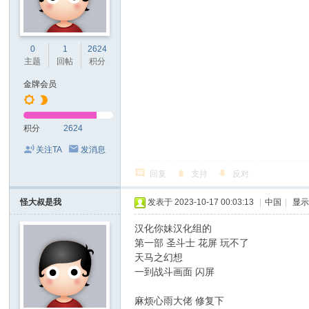
0
1
2624
主题
回帖
积分
金牌会员
积分
2624
关注TA
发消息
回复
支持
反对
怪大叔是我
发表于 2023-10-17 00:03:13
|
中国
|
显
汉化你妹汉化组的
第一部 圣斗士 花屏 玩不了
天马之幻想
一到战斗画面 闪屏
麻烦心雨大佬 修复下