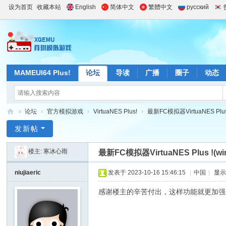
设为首页
收藏本站
English
简体中文
繁體中文
русский
MAMEUI64 Plus!
论坛
导读
广播
圈子
动态
»
论坛
›
官方模拟游戏
›
VirtuaNES Plus!
›
最新FC模拟器VirtuaNES Plus
肖
发新帖
琪
楼主:
寒冰心雨
最新FC模拟器VirtuaNES Plus !(w
模
拟
niujiaeric
发表于 2023-10-16 15:46:15
|
中国
|
显
游
感谢楼主的辛苦付出，这样功能就更加强
戏
站