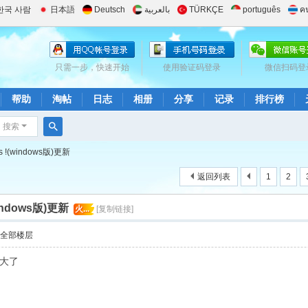
한국 사람
日本語
Deutsch
بالعربية
TÜRKÇE
português
ค
只需一步，快速开始
使用验证码登录
微信扫码登
帮助
淘帖
日志
相册
分享
记录
排行榜
搜索
搜
 !(windows版)更新
索
返回列表
1
2
indows版)更新
火...
[复制链接]
示全部楼层
大了