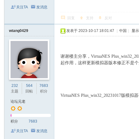
关注TA
发消息
回复
支持
反对
wtang0429
发表于 2023-10-17 18:01:47
|
中国
|
显
谢谢楼主分享，VirtuaNES Plus_w
起作用
，
这样更新模拟器版本修正不是个
232
564
7683
主题
回帖
积分
VirtuaNES Plus_win32_2
论坛元老
积分
7683
关注TA
发消息