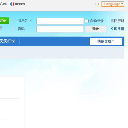
นไทย
french
Language
切
换
到
用户名
自动登录
找回密码
窄
录
密码
立即注册
登录
版
天天打卡
快捷导航