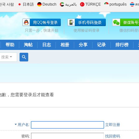
한국 사람
日本語
Deutsch
بالعربية
TÜRKÇE
português
ค
只需一步，快速开始
使用验证码登录
微信扫码登
帮助
淘帖
日志
相册
分享
记录
排行榜
搜索
搜
索
抱歉，您需要登录后才能查看
用户名
立即注册
密码:
找回密码