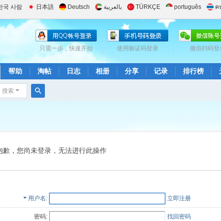
한국 사람
日本語
Deutsch
بالعربية
TÜRKÇE
português
ค
只需一步，快速开始
使用验证码登录
微信扫码登
帮助
淘帖
日志
相册
分享
记录
排行榜
搜索
搜
索
抱歉，您尚未登录，无法进行此操作
用户名
立即注册
密码:
找回密码