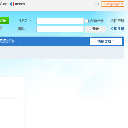
นไทย
french
Language
切
换
到
用户名
自动登录
找回密码
窄
录
密码
立即注册
登录
版
天天打卡
快捷导航