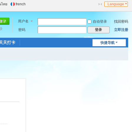
นไทย
french
Language
切
换
到
用户名
自动登录
找回密码
窄
录
密码
立即注册
登录
版
天天打卡
快捷导航