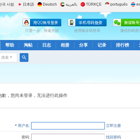
한국 사람
日本語
Deutsch
بالعربية
TÜRKÇE
português
ค
只需一步，快速开始
使用验证码登录
微信扫码登
帮助
淘帖
日志
相册
分享
记录
排行榜
搜索
搜
索
抱歉，您尚未登录，无法进行此操作
用户名
立即注册
密码:
找回密码