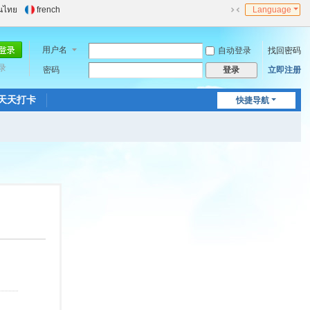
นไทย
french
Language
切
换
到
用户名
自动登录
找回密码
窄
录
密码
立即注册
登录
版
天天打卡
快捷导航