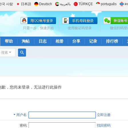
한국 사람
日本語
Deutsch
بالعربية
TÜRKÇE
português
ค
只需一步，快速开始
使用验证码登录
微信扫码登
帮助
淘帖
日志
相册
分享
记录
排行榜
搜索
搜
索
抱歉，您尚未登录，无法进行此操作
用户名
立即注册
密码:
找回密码