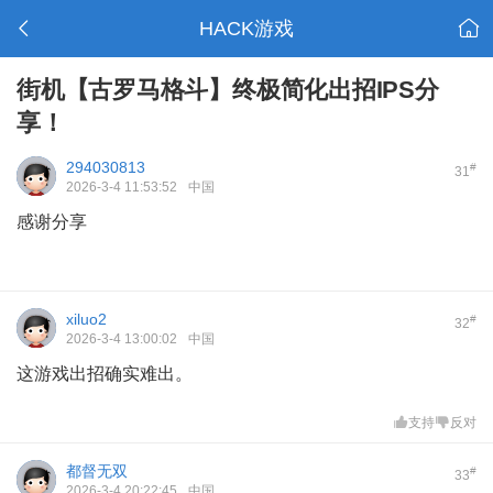
HACK游戏
街机【古罗马格斗】终极简化出招IPS分
享！
294030813
#
31
2026-3-4 11:53:52
中国
感谢分享
xiluo2
#
32
2026-3-4 13:00:02
中国
这游戏出招确实难出。
支持
反对
都督无双
#
33
2026-3-4 20:22:45
中国