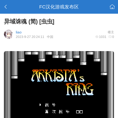
FC汉化游戏发布区
异域诛魂 (简) [虫虫]
liao
楼主
2023-9-27 20:24:11
中国
1031
0