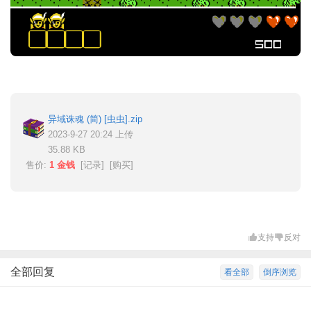
异域诛魂 (简) [虫虫].zip
2023-9-27 20:24 上传
35.88 KB
售价:
1 金钱
[
记录
] [
购买
]
支持
反对
全部回复
看全部
倒序浏览