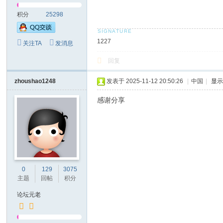
积分
25298
1227
关注TA
发消息
回复
zhoushao1248
发表于 2025-11-12 20:50:26
|
中国
|
显
感谢分享
0
129
3075
主题
回帖
积分
论坛元老