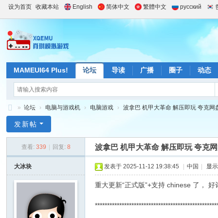
设为首页
收藏本站
English
简体中文
繁體中文
русский
MAMEUI64 Plus!
论坛
导读
广播
圈子
动态
»
论坛
›
电脑与游戏机
›
电脑游戏
›
波拿巴 机甲大革命 解压即玩 夸克网盘 .
肖
发新帖
琪
波拿巴 机甲大革命 解压即玩 夸克
查看:
339
|
回复:
8
模
拟
大冰块
发表于 2025-11-12 19:38:45
|
中国
|
显
游
重大更新“正式版”+支持 chinese 了， 
戏
**************************************************
站