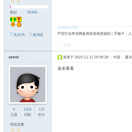
积分
55354
严厉打击夸克网盘倒卖游戏资源的二手贩子，人
关注TA
发消息
回复
yeeric
发表于 2025-11-12 20:08:28
|
中国
|
显
進來看看
0
1321
1万
主题
回帖
积分
论坛元老