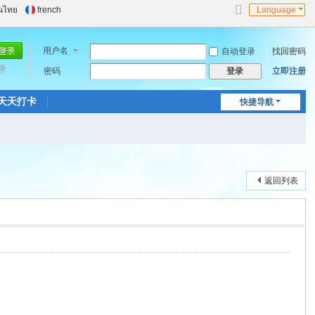
นไทย
french
Language
切
换
到
用户名
自动登录
找回密码
窄
录
密码
版
立即注册
登录
天天打卡
快捷导航
返回列表