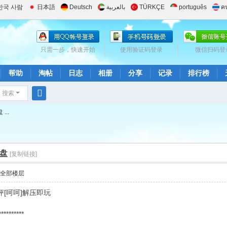
한국 사람
日本語
Deutsch
بالعربية
TÜRKÇE
português
ค
只需一步，快速开始
使用验证码登录
微信扫码登
帮助
淘帖
日志
相册
分享
记录
排行榜
搜索
搜
..
索
网盘
[复制链接]
示全部楼层
好评[呵呵]解压即玩
**********