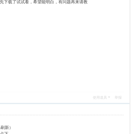
先下载了试试看，希望能明白，有问题再来请教
使用道具
举报
5刷新）
指点下，