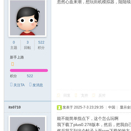
忽然心血来潮，想玩街机模拟器，陆陆续
0
3
522
主题
回帖
积分
新手上路
积分
522
关注TA
发消息
回复
支持
反对
its0710
发表于 2025-7-3 23:29:35
|
中国
|
显示全
能不能简单指点下，这个怎么玩啊
我下载了plus0.278版本，然后，把我
然后我又到这个帖子上面rom下载的地方