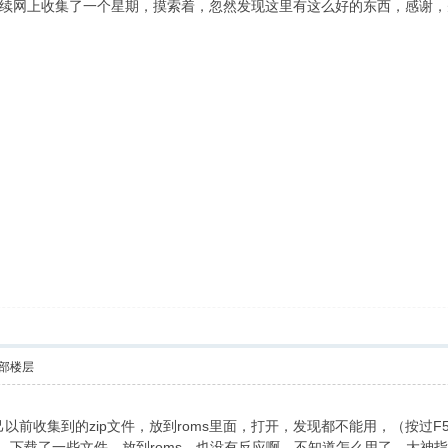
续网上收集了一个星期，摸索着，忽然发现这里有这么好的东西，感谢，
部楼层
自己以前收集到的zip文件，放到roms里面，打开，发现都不能用，（按过F
，下载了一些文件，放到roms，也没有反应啊，不知道怎么用了，大神