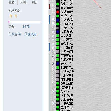
主题
回帖
积分
论坛元老
积分
3773
关注TA
发消息