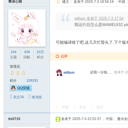
寒冰心雨
楼主
|
发表于 2025-7-3 18:56:19
|
中国
|
william 发表于 2025-7-3 17:54
我运行后怎么是MAMEUI32 pl
可能编译错了吧,这几天忙昏头了,下个版
164
436
10万
点评
主题
回帖
积分
管理员
还我一分钱......
发表于 202
william
积分
109291
关注TA
发消息
回复
支持
反对
its0710
发表于 2025-7-3 22:52:37
|
中国
|
显示全