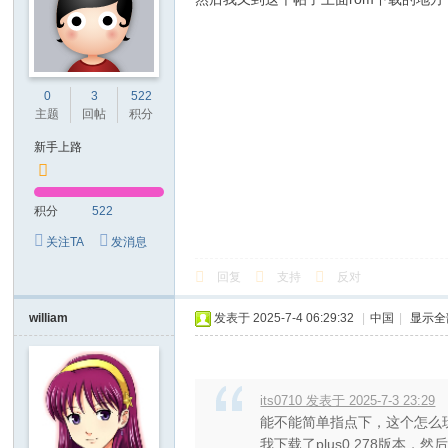
0
3
522
主题
回帖
积分
新手上路
积分
522
关注TA
发消息
回复
支持
反对
william
发表于 2025-7-4 06:29:32
|
中国
|
显示全
its0710 发表于 2025-7-3 23:29
能不能简单指点下，这个怎么
我下载了plus0.278版本，然