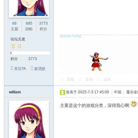
66
685
3773
主题
回帖
积分
论坛元老
积分
3773
关注TA
发消息
回复
支持
反对
william
发表于 2025-7-3 17:45:00
|
中国
|
显示全
主要是这个的游戏分类，深得我心啊: