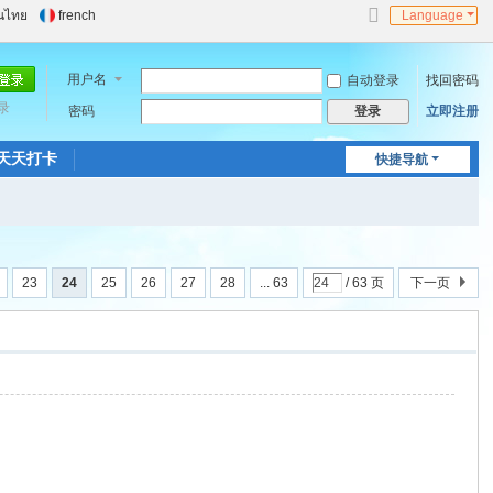
นไทย
french
Language
切
换
到
用户名
自动登录
找回密码
窄
录
密码
版
立即注册
登录
天天打卡
快捷导航
23
24
25
26
27
28
... 63
/ 63 页
下一页