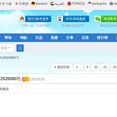
한국 사람
日本語
Deutsch
بالعربية
TÜRKÇE
português
ค
只需一步，快速开始
使用验证码登录
微信扫码登
帮助
淘帖
日志
相册
分享
记录
排行榜
搜索
搜
d (20260807)
索
返回列表
1 ...
20
21
22
(20260807)
火...
[复制链接]
部楼层