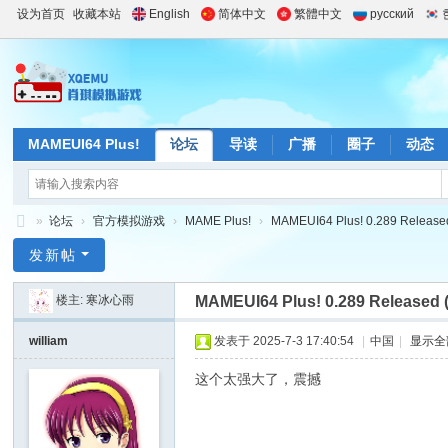
设为首页
收藏本站
English
简体中文
繁體中文
русский
MAMEUI64 Plus!
论坛
导读
广播
圈子
动态
»
论坛
›
官方模拟游戏
›
MAME Plus!
›
MAMEUI64 Plus! 0.289 Release
肖
发新帖
琪
楼主:
寒冰心雨
MAMEUI64 Plus! 0.289 Released 
模
拟
william
发表于 2025-7-3 17:40:54
|
中国
|
显示全
游
这个太强大了，震撼
戏
站