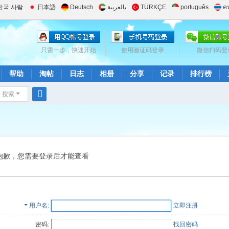
한국 사람
日本語
Deutsch
بالعربية
TÜRKÇE
português
ค
只需一步，快速开始
使用验证码登录
微信扫码登
帮助
淘帖
日志
相册
分享
记录
排行榜
搜索
搜
索
抱歉，您需要登录后才能查看
用户名
立即注册
密码:
找回密码