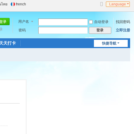
นไทย
french
Language
切
换
到
用户名
自动登录
找回密码
窄
录
密码
版
立即注册
登录
天天打卡
快捷导航