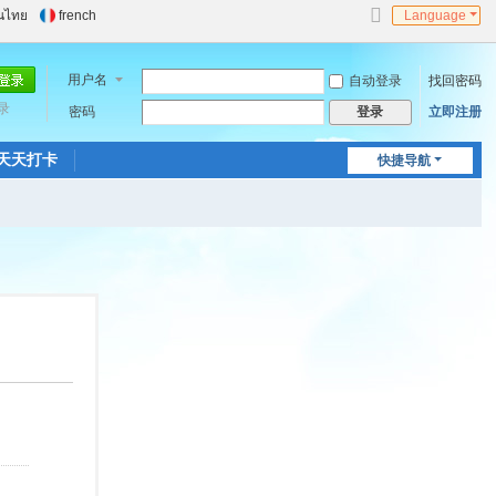
นไทย
french
Language
切
换
到
用户名
自动登录
找回密码
窄
录
密码
版
立即注册
登录
天天打卡
快捷导航