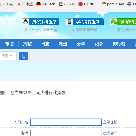
한국 사람
日本語
Deutsch
بالعربية
TÜRKÇE
português
ค
只需一步，快速开始
使用验证码登录
微信扫码登
帮助
淘帖
日志
相册
分享
记录
排行榜
搜索
搜
索
抱歉，您尚未登录，无法进行此操作
用户名
立即注册
密码:
找回密码